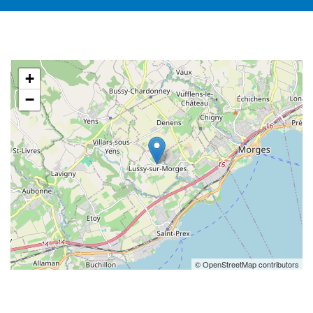
+
−
© OpenStreetMap contributors