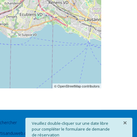
© OpenStreetMap contributors
×
chercher
info
Veuillez double-cliquer sur une date libre
pour compléter le formulaire de demande
rtisanduweb.ch
de réservation