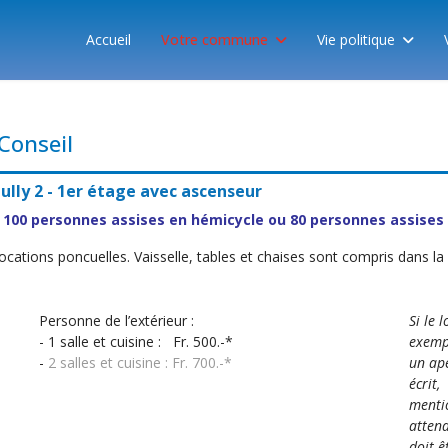
Accueil
Votre commune
Vie politique
Conseil
ully 2 - 1er étage avec ascenseur
00 personnes assises en hémicycle ou 80 personnes assises 
locations poncuelles. Vaisselle, tables et chaises sont compris dans la 
Personne de l’extérieur :
Si le 
- 1 salle et cuisine : Fr. 500.-*
exempl
-
2 salles et cuisine : Fr. 700.-*
un apé
écrit,
mentio
attend
doit ê