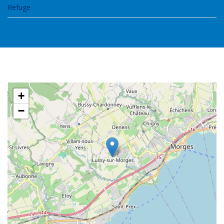
Refuge
+
−