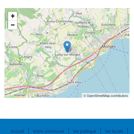
+
−
© OpenStreetMap contributors
Accueil
Votre commune
Vie politique
Vie locale