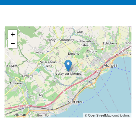
+
−
© OpenStreetMap contributors