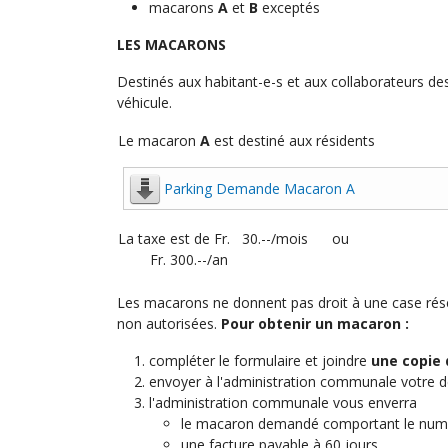
macarons
A
et
B
exceptés
LES MACARONS
Destinés aux habitant-e-s et aux collaborateurs des
véhicule.
Le macaron
A
est destiné aux résidents
Parking Demande Macaron A
La taxe est de Fr. 30.--/mois ou
Fr. 300.--/an
Les macarons ne donnent pas droit à une case réserv
non autorisées.
Pour obtenir un macaron :
compléter le formulaire et joindre
une copie 
envoyer à l'administration communale votre 
l'administration communale vous enverra
le macaron demandé comportant le numér
une facture payable à 60 jours.