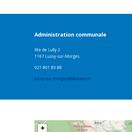
Administration communale
Rte de Lully 2
1167 Lussy-sur-Morges
021 801 83 88
lussy-sur-morges@bluewin.ch
+