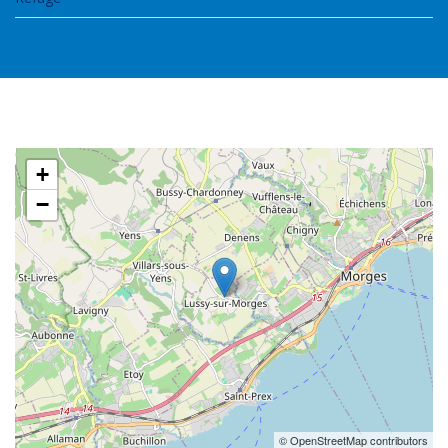
+
−
© OpenStreetMap contributors