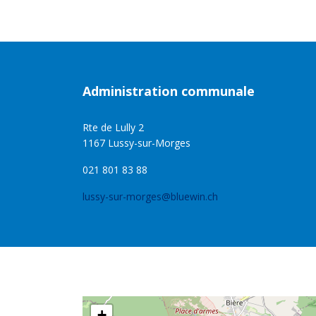
Administration communale
Rte de Lully 2
1167 Lussy-sur-Morges
021 801 83 88
lussy-sur-morges@bluewin.ch
+