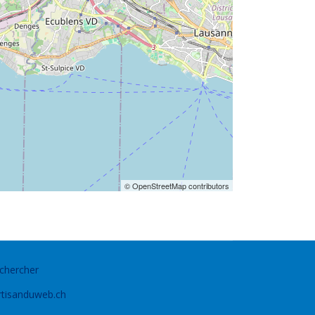
© OpenStreetMap contributors
chercher
rtisanduweb.ch