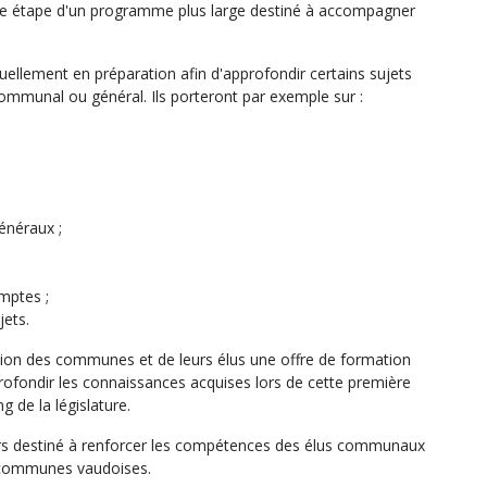
ère étape d'un programme plus large destiné à accompagner
uellement en préparation afin d'approfondir certains sujets
 communal ou général. Ils porteront par exemple sur :
énéraux ;
mptes ;
jets.
ition des communes et de leurs élus une offre de formation
rofondir les connaissances acquises lors de cette première
g de la législature.
urs destiné à renforcer les compétences des élus communaux
s communes vaudoises.