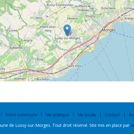
Votre commune
Vie politique
Vie locale
Contact
Re
e de Lussy-sur-Morges. Tout droit réservé. Site mis en place par
a