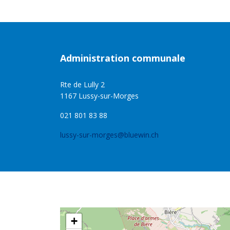
Administration communale
Rte de Lully 2
1167 Lussy-sur-Morges
021 801 83 88
lussy-sur-morges@bluewin.ch
+